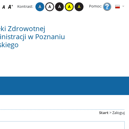
Pomoc:
Kontrast:
eki Zdrowotnej
nistracji w Poznaniu
skiego
Start
>
Zaloguj