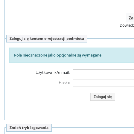
Za
Dowiedz 
Zaloguj się kontem e-rejestracji podmiotu
Pola nieoznaczone jako opcjonalne są wymagane
Użytkownik/e-mail:
Hasło:
Zmień tryb logowania