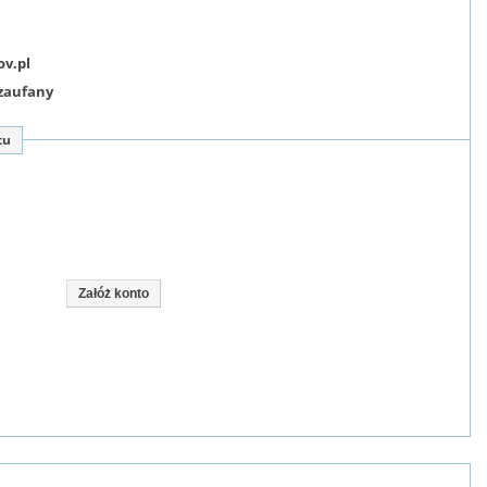
ov.pl
-zaufany
tu
Załóż konto